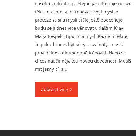
našeho vnitřního já. Stejně jako trénujeme své
tělo, musíme také trénovat svoji mysl. A
protože se síla mysli stále ještě podceňuje,
budu se jí dnes více věnovat v dalším Krav
Maga Respekt Tipu. Síla mysli Každý ti řekne,
že pokud chceš být silný a svalnatý, musíš
pravidelně a dlouhodobě trénovat. Nebo se
chceš naučit nějakou novou dovednost. Musíš
mít jasný cíl a…
Zobrazit více