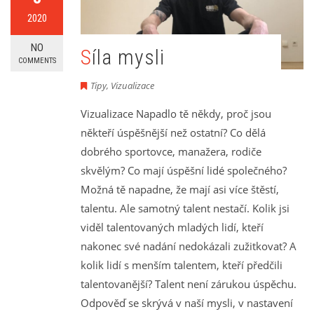
2020
NO
Síla mysli
COMMENTS
Tipy
,
Vizualizace
Vizualizace Napadlo tě někdy, proč jsou
někteří úspěšnější než ostatní? Co dělá
dobrého sportovce, manažera, rodiče
skvělým? Co mají úspěšní lidé společného?
Možná tě napadne, že mají asi více štěstí,
talentu. Ale samotný talent nestačí. Kolik jsi
viděl talentovaných mladých lidí, kteří
nakonec své nadání nedokázali zužitkovat? A
kolik lidí s menším talentem, kteří předčili
talentovanější? Talent není zárukou úspěchu.
Odpověď se skrývá v naší mysli, v nastavení