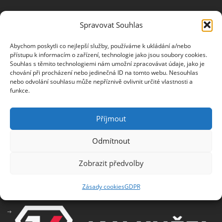
Spravovat Souhlas
NEWSLETTER
Abychom poskytli co nejlepší služby, používáme k ukládání a/nebo
Jméno
přístupu k informacím o zařízení, technologie jako jsou soubory cookies.
Souhlas s těmito technologiemi nám umožní zpracovávat údaje, jako je
chování při procházení nebo jedinečná ID na tomto webu. Nesouhlas
nebo odvolání souhlasu může nepříznivě ovlivnit určité vlastnosti a
E-mail
funkce.
Příjmout
Odmítnout
Informace o zpracování osobních údajů
Zobrazit předvolby
PARTNEŘI
Zásady cookies
GDPR