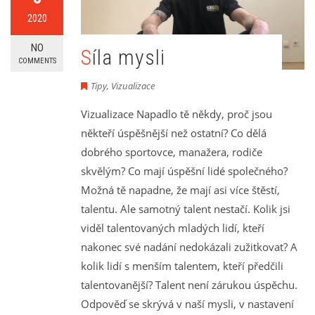
2020
NO
Síla mysli
COMMENTS
Tipy
,
Vizualizace
Vizualizace Napadlo tě někdy, proč jsou
někteří úspěšnější než ostatní? Co dělá
dobrého sportovce, manažera, rodiče
skvělým? Co mají úspěšní lidé společného?
Možná tě napadne, že mají asi více štěstí,
talentu. Ale samotný talent nestačí. Kolik jsi
viděl talentovaných mladých lidí, kteří
nakonec své nadání nedokázali zužitkovat? A
kolik lidí s menším talentem, kteří předčili
talentovanější? Talent není zárukou úspěchu.
Odpověď se skrývá v naší mysli, v nastavení