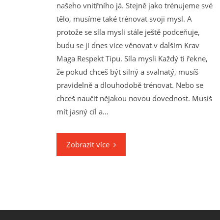
našeho vnitřního já. Stejně jako trénujeme své
tělo, musíme také trénovat svoji mysl. A
protože se síla mysli stále ještě podceňuje,
budu se jí dnes více věnovat v dalším Krav
Maga Respekt Tipu. Síla mysli Každý ti řekne,
že pokud chceš být silný a svalnatý, musíš
pravidelně a dlouhodobě trénovat. Nebo se
chceš naučit nějakou novou dovednost. Musíš
mít jasný cíl a…
Zobrazit více