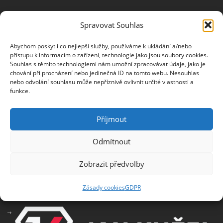
Spravovat Souhlas
NEWSLETTER
Abychom poskytli co nejlepší služby, používáme k ukládání a/nebo
Jméno
přístupu k informacím o zařízení, technologie jako jsou soubory cookies.
Souhlas s těmito technologiemi nám umožní zpracovávat údaje, jako je
chování při procházení nebo jedinečná ID na tomto webu. Nesouhlas
nebo odvolání souhlasu může nepříznivě ovlivnit určité vlastnosti a
E-mail
funkce.
Příjmout
Odmítnout
Informace o zpracování osobních údajů
Zobrazit předvolby
PARTNEŘI
Zásady cookies
GDPR