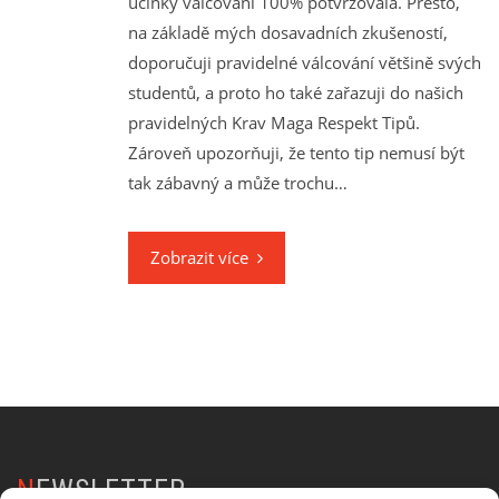
účinky válcování 100% potvrzovala. Přesto,
na základě mých dosavadních zkušeností,
doporučuji pravidelné válcování většině svých
studentů, a proto ho také zařazuji do našich
pravidelných Krav Maga Respekt Tipů.
Zároveň upozorňuji, že tento tip nemusí být
tak zábavný a může trochu…
Zobrazit více
NEWSLETTER