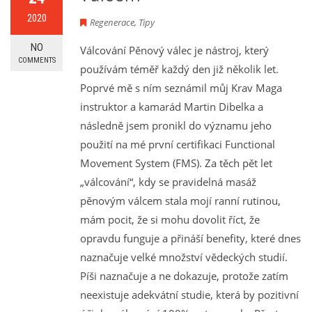
2020
Regenerace
,
Tipy
NO
Válcování Pěnový válec je nástroj, který
COMMENTS
používám téměř každý den již několik let.
Poprvé mě s ním seznámil můj Krav Maga
instruktor a kamarád Martin Dibelka a
následně jsem pronikl do významu jeho
použití na mé první certifikaci Functional
Movement System (FMS). Za těch pět let
„válcování“, kdy se pravidelná masáž
pěnovým válcem stala mojí ranní rutinou,
mám pocit, že si mohu dovolit říct, že
opravdu funguje a přináší benefity, které dnes
naznačuje velké množství vědeckých studií.
Píši naznačuje a ne dokazuje, protože zatím
neexistuje adekvátní studie, která by pozitivní