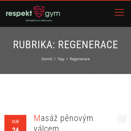
RUBRIKA:
REGENERACE
Domů
Tipy
Regenerace
Masáž pěnovým
DUB
válcem
24