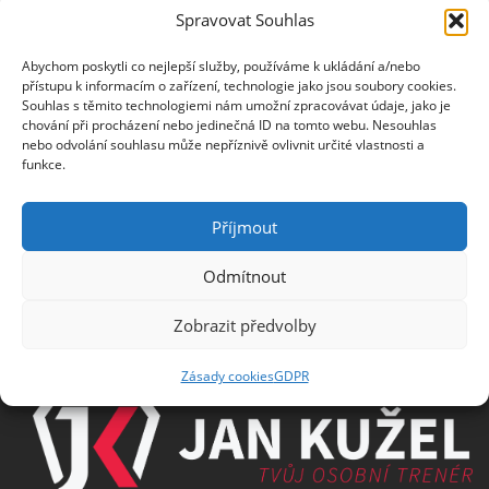
Spravovat Souhlas
Jméno
Abychom poskytli co nejlepší služby, používáme k ukládání a/nebo
přístupu k informacím o zařízení, technologie jako jsou soubory cookies.
Souhlas s těmito technologiemi nám umožní zpracovávat údaje, jako je
chování při procházení nebo jedinečná ID na tomto webu. Nesouhlas
E-mail
nebo odvolání souhlasu může nepříznivě ovlivnit určité vlastnosti a
funkce.
Příjmout
Odmítnout
Informace o zpracování osobních údajů
Zobrazit předvolby
PARTNEŘI
Zásady cookies
GDPR