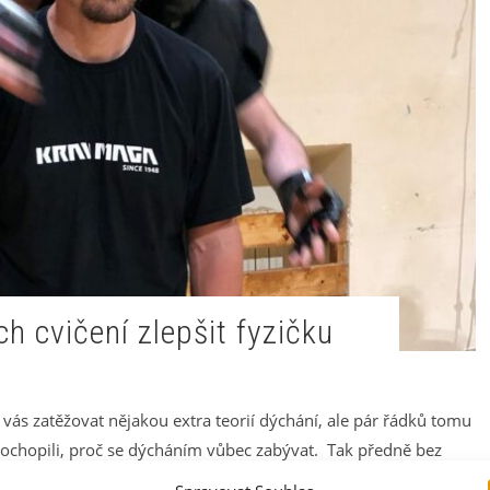
h cvičení zlepšit fyzičku
s zatěžovat nějakou extra teorií dýchání, ale pár řádků tomu
ochopili, proč se dýcháním vůbec zabývat. Tak předně bez
ut, na rozdíl od vody, bez které vydržíme několik dní a jídla,