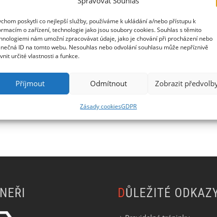
Spravovat Souhlas
ýdnů. Je zajímavé, že často řešíme co pijeme a jíme, ale už
to má dýchání obrovský vliv na naše zdraví a výkony ve sportu
chom poskytli co nejlepší služby, používáme k ukládání a/nebo přístupu k
ormacím o zařízení, technologie jako jsou soubory cookies. Souhlas s těmito
dání vzduchem Věc se má tak, že často dýcháme více než
hnologiemi nám umožní zpracovávat údaje, jako je chování při procházení nebo
Vlastně se neustále nevědomě přejídáme vzduchem. Často je to
inečná ID na tomto webu. Nesouhlas nebo odvolání souhlasu může nepříznivě
ivnit určité vlastnosti a funkce.
 Takže první rada zní: Pusu nech zavřenou, dýchej nosem! Od
Příjmout
Odmítnout
Zobrazit předvolb
Zásady cookies
GDPR
TNEŘI
DŮLEŽITÉ ODKAZ