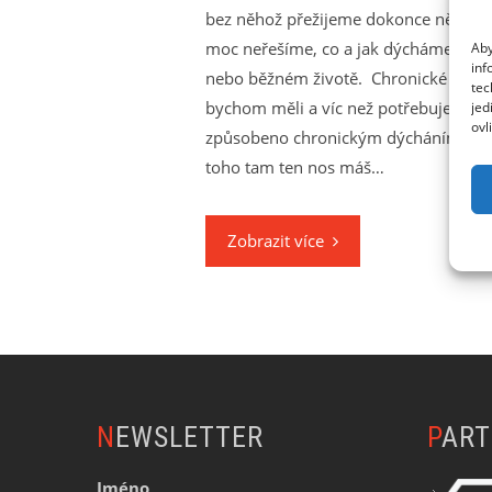
bez něhož přežijeme dokonce několik t
moc neřešíme, co a jak dýcháme. Přes
Aby
inf
nebo běžném životě. Chronické přejí
tec
bychom měli a víc než potřebujeme. 
jed
ovl
způsobeno chronickým dýcháním ústy.
toho tam ten nos máš…
Zobrazit více
NEWSLETTER
PAR
Jméno