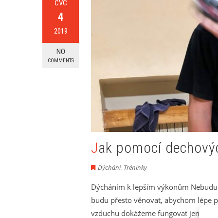
ČVC
4
2019
NO
COMMENTS
Jak pomocí dechovýc
Dýchání
,
Tréninky
Dýcháním k lepším výkonům Nebudu vá
budu přesto věnovat, abychom lépe p
vzduchu dokážeme fungovat jen pár min