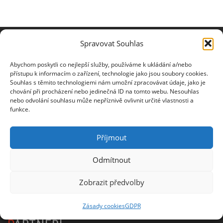
Spravovat Souhlas
NEWSLETTER
Abychom poskytli co nejlepší služby, používáme k ukládání a/nebo
přístupu k informacím o zařízení, technologie jako jsou soubory cookies.
Souhlas s těmito technologiemi nám umožní zpracovávat údaje, jako je
Jméno
chování při procházení nebo jedinečná ID na tomto webu. Nesouhlas
nebo odvolání souhlasu může nepříznivě ovlivnit určité vlastnosti a
funkce.
E-mail
Příjmout
Odmítnout
Zobrazit předvolby
Informace o zpracování osobních údajů
Zásady cookies
GDPR