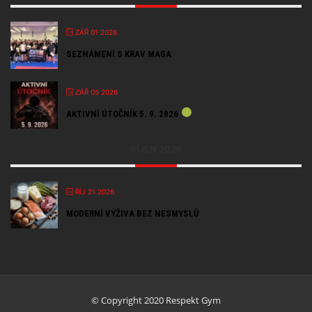
ZÁŘ 01 2026
SEZNÁMENÍ S KRAV MAGA
ZÁŘ 05 2026
AKTIVNÍ ÚTOČNÍK 5. 9. 2026
ŘÍJEN 2026
ŘÍJ 21 2026
MODERNÍ VÝŽIVA BEZ NESMYSLŮ
© Copyright 2020 Respekt Gym