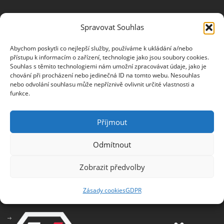
Spravovat Souhlas
NEWSLETTER
Abychom poskytli co nejlepší služby, používáme k ukládání a/nebo
Jméno
přístupu k informacím o zařízení, technologie jako jsou soubory cookies.
Souhlas s těmito technologiemi nám umožní zpracovávat údaje, jako je
chování při procházení nebo jedinečná ID na tomto webu. Nesouhlas
nebo odvolání souhlasu může nepříznivě ovlivnit určité vlastnosti a
funkce.
E-mail
Příjmout
Odmítnout
Informace o zpracování osobních údajů
Zobrazit předvolby
PARTNEŘI
Zásady cookies
GDPR