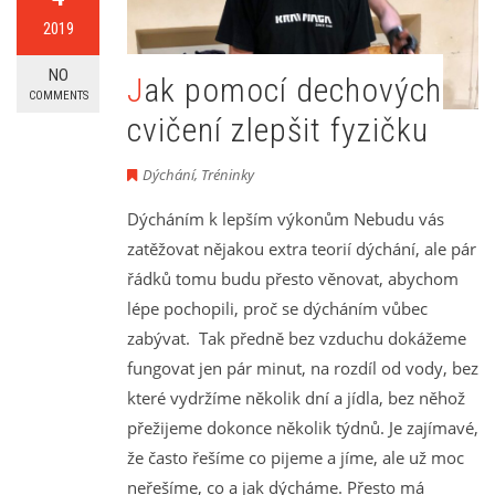
2019
NO
Jak pomocí dechových
COMMENTS
cvičení zlepšit fyzičku
Dýchání
,
Tréninky
Dýcháním k lepším výkonům Nebudu vás
zatěžovat nějakou extra teorií dýchání, ale pár
řádků tomu budu přesto věnovat, abychom
lépe pochopili, proč se dýcháním vůbec
zabývat. Tak předně bez vzduchu dokážeme
fungovat jen pár minut, na rozdíl od vody, bez
které vydržíme několik dní a jídla, bez něhož
přežijeme dokonce několik týdnů. Je zajímavé,
že často řešíme co pijeme a jíme, ale už moc
neřešíme, co a jak dýcháme. Přesto má