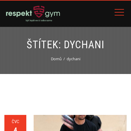
ŠTÍTEK:
DYCHANI
Domů
dychani
ČVC
4