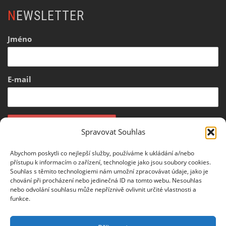
NEWSLETTER
Jméno
E-mail
Spravovat Souhlas
Informace o zpracování osobních údajů
Abychom poskytli co nejlepší služby, používáme k ukládání a/nebo
přístupu k informacím o zařízení, technologie jako jsou soubory cookies.
Souhlas s těmito technologiemi nám umožní zpracovávat údaje, jako je
PARTNEŘI
chování při procházení nebo jedinečná ID na tomto webu. Nesouhlas
nebo odvolání souhlasu může nepříznivě ovlivnit určité vlastnosti a
funkce.