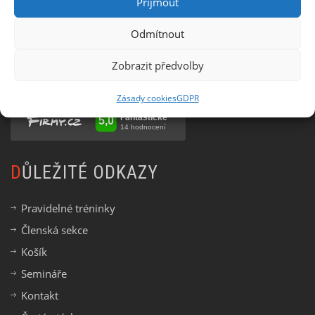
Příjmout
Odmítnout
Zobrazit předvolby
OHODNOŤTE NÁS NA
Zásady cookies
GDPR
DŮLEŽITÉ ODKAZY
Pravidelné tréninky
Členská sekce
Košík
Semináře
Kontakt