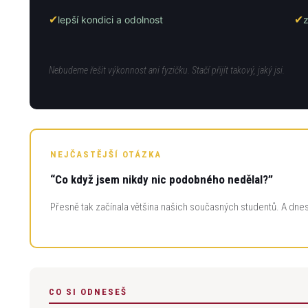
✔
✔
lepší kondici a odolnost
z
Nebudeme řešit výkonnost ani fyzičku. Stačí přijít takový, jaký jsi.
NEJČASTĚJŠÍ OTÁZKA
“Co když jsem nikdy nic podobného nedělal?”
Přesně tak začínala většina našich současných studentů. A dnes 
CO SI ODNESEŠ