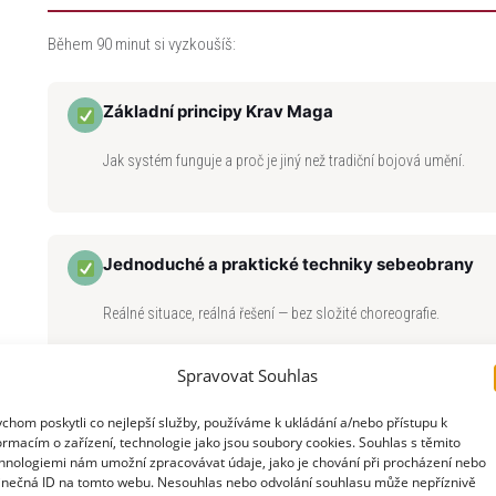
Během 90 minut si vyzkoušíš:
Základní principy Krav Maga
Jak systém funguje a proč je jiný než tradiční bojová umění.
Jednoduché a praktické techniky sebeobrany
Reálné situace, reálná řešení — bez složité choreografie.
Spravovat Souhlas
Práci pod mírným stresem a tlakem
chom poskytli co nejlepší služby, používáme k ukládání a/nebo přístupu k
ormacím o zařízení, technologie jako jsou soubory cookies. Souhlas s těmito
hnologiemi nám umožní zpracovávat údaje, jako je chování při procházení nebo
Ukážeme ti, jak trénujeme a proč to dává smysl i v běžném životě
inečná ID na tomto webu. Nesouhlas nebo odvolání souhlasu může nepříznivě