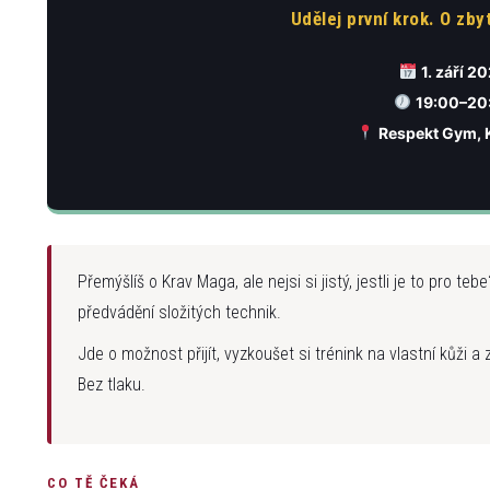
Udělej první krok. O zb
1. září 2
19:00–20
Respekt Gym, 
Přemýšlíš o Krav Maga, ale nejsi si jistý, jestli je to pro teb
předvádění složitých technik.
Jde o možnost přijít, vyzkoušet si trénink na vlastní kůži a 
Bez tlaku.
CO TĚ ČEKÁ