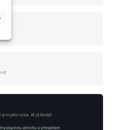
y
ovat.
 je to jeho cesta. Ať už hledáš:
smysluplnou aktivitu s přesahem