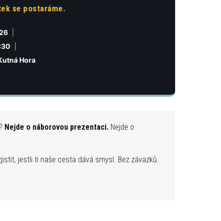
ytek se postaráme.
026
|
:30
|
Kutná Hora
e?
Nejde o náborovou prezentaci.
Nejde o
zjistit, jestli ti naše cesta dává smysl. Bez závazků.