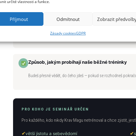
ivnit určité vlastnosti a funkce.
Příjmout
Odmítnout
Zobrazit předvolb
Atmosféru a komunitu Respekt Gymu
Zásady cookies
GDPR
Poznáš lidi, kteří tady trénují, a prostředí, kde se to děje.
Způsob, jakým probíhají naše běžné tréninky
Budeš přesně vědět, do čeho jdeš — pokud se rozhodneš pokrač
PRO KOHO JE SEMINÁŘ URČEN
Pro každého, kdo nikdy Krav Magu netrénoval a chce zjistit, jestli
✔
✔
větší jistotu a sebevědomí