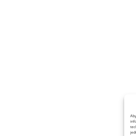
Aby
inf
tec
jed