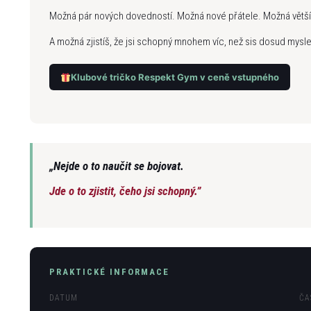
Možná pár nových dovedností. Možná nové přátele. Možná větší
A možná zjistíš, že jsi schopný mnohem víc, než sis dosud mysle
Klubové tričko Respekt Gym v ceně vstupného
„Nejde o to naučit se bojovat.
Jde o to zjistit, čeho jsi schopný.”
PRAKTICKÉ INFORMACE
DATUM
ČA