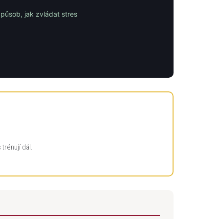
působ, jak zvládat stres
trénují dál.