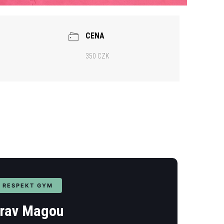
CENA
350 CZK
· RESPEKT GYM
Krav Magou