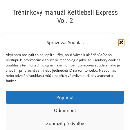
Tréninkový manuál Kettlebell Express
Vol. 2
499
Kč
Spravovat Souhlas
Ke stažení zdarma pro účastníky semináře Kettlebell
Abychom poskytli co nejlepší služby, používáme k ukládání a/nebo
přístupu k informacím o zařízení, technologie jako jsou soubory cookies.
Express Vol. 2.
Souhlas s těmito technologiemi nám umožní zpracovávat údaje, jako je
chování při procházení nebo jedinečná ID na tomto webu. Nesouhlas
Tréninkový
Alternative:
nebo odvolání souhlasu může nepříznivě ovlivnit určité vlastnosti a
funkce.
manuál
Kettlebell
Příjmout
Express
PŘIDAT DO KOŠÍKU
Vol.
Odmítnout
2
množství
Zobrazit předvolby