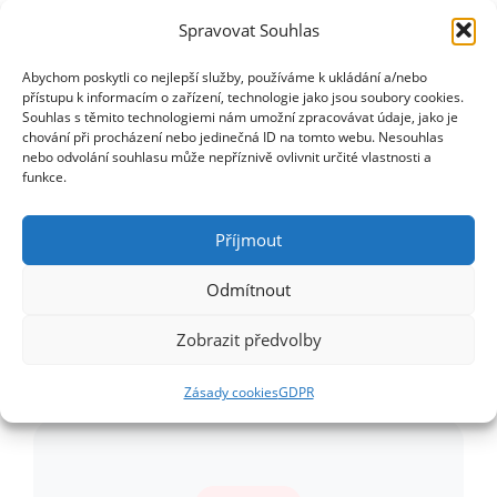
ČÁST 4: Hrozby pistolí
Spravovat Souhlas
Ochrana VIP osoby před hrozbou střelnou zbraní
Abychom poskytli co nejlepší služby, používáme k ukládání a/nebo
přístupu k informacím o zařízení, technologie jako jsou soubory cookies.
Obrana proti pistoli – techniky odzbrojení
Souhlas s těmito technologiemi nám umožní zpracovávat údaje, jako je
Zohlednění VIP – taktika s chráněnou osobou
chování při procházení nebo jedinečná ID na tomto webu. Nesouhlas
nebo odvolání souhlasu může nepříznivě ovlivnit určité vlastnosti a
Hrozba na VIP – aktivní ochrana před
funkce.
střelbou
Příjmout
Odmítnout
Zobrazit předvolby
Zásady cookies
GDPR