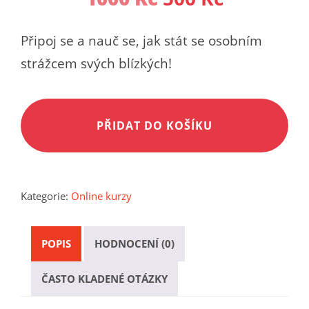
cena
cena
Připoj se a nauč se, jak stát se osobním
byla:
je:
strážcem svých blízkých!
Online
Alte
1000 Kč.
500 Kč.
kurz:
PŘIDAT DO KOŠÍKU
Osobní
strážce
–
Videozáznam
Kategorie:
Online kurzy
semináře
Krav
Maga
POPIS
HODNOCENÍ (0)
na
ČASTO KLADENÉ OTÁZKY
ochranu
blízkých