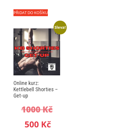
cena
byla:
PŘIDAT DO KOŠÍKU
je:
1000 Kč.
Sleva!
500 Kč.
Online kurz:
Kettlebell Shorties –
Get-up
Původní
1000
Kč
Aktuální
cena
500
Kč