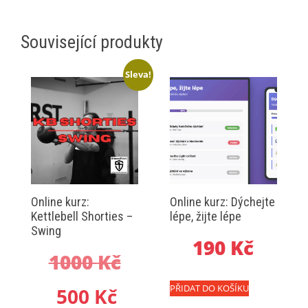
Související produkty
Sleva!
Online kurz:
Online kurz: Dýchejte
Kettlebell Shorties –
lépe, žijte lépe
Swing
190
Kč
Původní
1000
Kč
PŘIDAT DO KOŠÍKU
Aktuální
cena
500
Kč