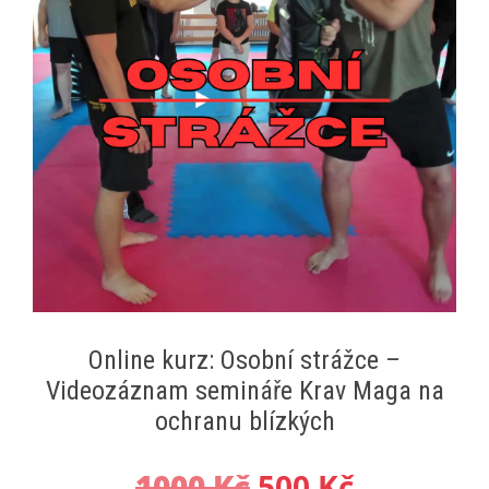
Online kurz: Osobní strážce –
Videozáznam semináře Krav Maga na
ochranu blízkých
Původní
Aktuální
1000
Kč
500
Kč