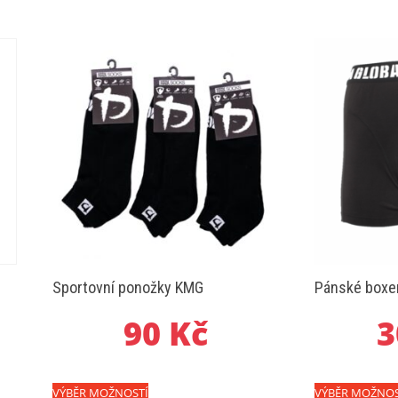
Sportovní ponožky KMG
Pánské boxe
90
Kč
3
Tento
VÝBĚR MOŽNOSTÍ
VÝBĚR MOŽNOS