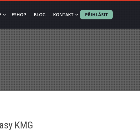
E
ESHOP
BLOG
KONTAKT
PŘIHLÁSIT
ťasy KMG