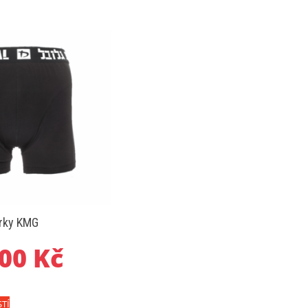
rky KMG
00
Kč
Tento
TÍ