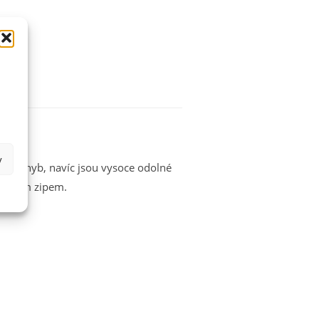
y
ný pohyb, navíc jsou vysoce odolné
 suchým zipem.