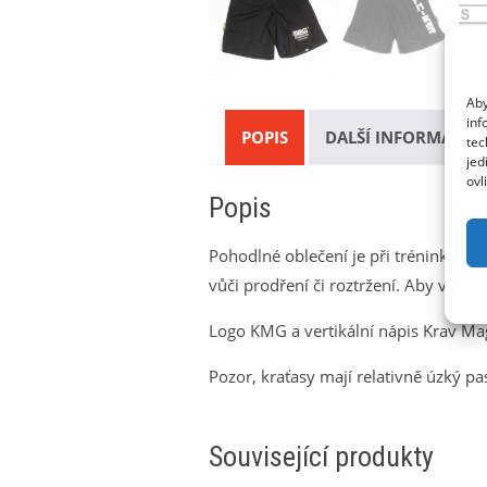
Aby
inf
POPIS
DALŠÍ INFORMACE
tec
jed
ovl
Popis
Pohodlné oblečení je při tréninku z
vůči prodření či roztržení. Aby vám 
Logo KMG a vertikální nápis Krav Mag
Pozor, kraťasy mají relativně úzký pa
Související produkty