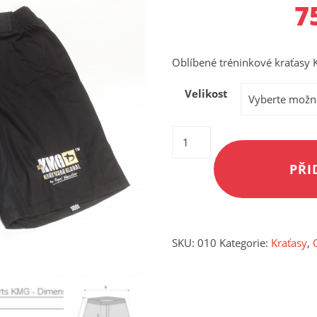
7
Oblíbené tréninkové kraťasy
Velikost
Kraťasy
KMG
PŘI
množství
SKU:
010
Kategorie:
Kraťasy
,