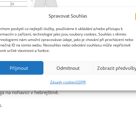
Spravovat Souhlas
chom poskytli co nejlepší služby, používáme k ukládání a/nebo přístupu k
ormacím o zařízení, technologie jako jsou soubory cookies. Souhlas s těmito
HODNOCENÍ (0)
ČASTO KLADENÉ OTÁZKY
hnologiemi nám umožní zpracovávat údaje, jako je chování při procházení nebo
inečná ID na tomto webu. Nesouhlas nebo odvolání souhlasu může nepříznivě
ivnit určité vlastnosti a funkce.
Příjmout
Odmítnout
Zobrazit předvolb
ákladem. Tyto unisex kraťasy stylu MMA vám vždy umožní svobod
kraťasy perfektně sedly, je možné obvod pasu upravit šňůrkou či
Zásady cookies
GDPR
a na nohavici v hebrejštině.
s.