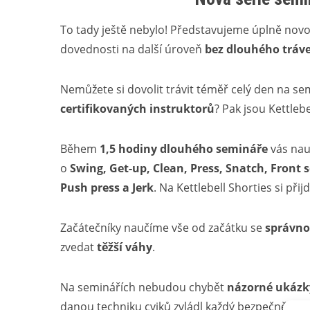
To tady ještě nebylo! Představujeme úplně novou
dovednosti na další úroveň
bez dlouhého tráv
Nemůžete si dovolit trávit téměř celý den na se
certifikovaných instruktorů
? Pak jsou Kettleb
Během
1,5 hodiny dlouhého semináře
vás nauč
o
Swing, Get-up, Clean, Press, Snatch, Front 
Push press a Jerk
. Na Kettlebell Shorties si přij
Začátečníky naučíme vše od začátku se
správno
zvedat
těžší váhy
.
Na seminářích nebudou chybět
názorné ukázky
danou techniku cviků zvládl každý bezpečně a v 