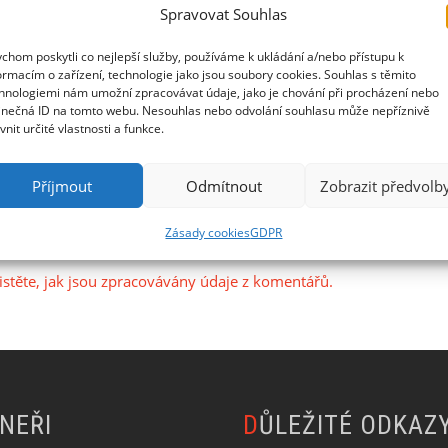
Spravovat Souhlas
lně zveřejňovat termíny
Kettlebell Shorties
. Nemáme
chom poskytli co nejlepší služby, používáme k ukládání a/nebo přístupu k
ormacím o zařízení, technologie jako jsou soubory cookies. Souhlas s těmito
s zajímalo? Napište nám do komentáře nebo pošlete
hnologiemi nám umožní zpracovávat údaje, jako je chování při procházení nebo
inečná ID na tomto webu. Nesouhlas nebo odvolání souhlasu může nepříznivě
ivnit určité vlastnosti a funkce.
Příjmout
Odmítnout
Zobrazit předvolb
Zásady cookies
GDPR
t
.
istěte, jak jsou zpracovávány údaje z komentářů.
TNEŘI
DŮLEŽITÉ ODKAZ