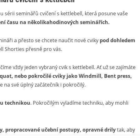
 sérii seminářů cvičení s kettlebell, která posune vaše
ení času na několikahodinových seminářích.
mináři a přesto se chcete naučit nové cviky
pod dohledem
ell Shorties přesně pro vás.
íme vždy jeden vybraný cvik s kettlebell. Ať už se zajímáte
squat, nebo pokročilé cviky jako Windmill, Bent press,
de na své úplný začátečník i pokročilý.
u technikou
. Pokročilým vyladíme techniku, aby mohli
, propracované učební postupy, opravné drily
tak, aby
co nejkratším čase.