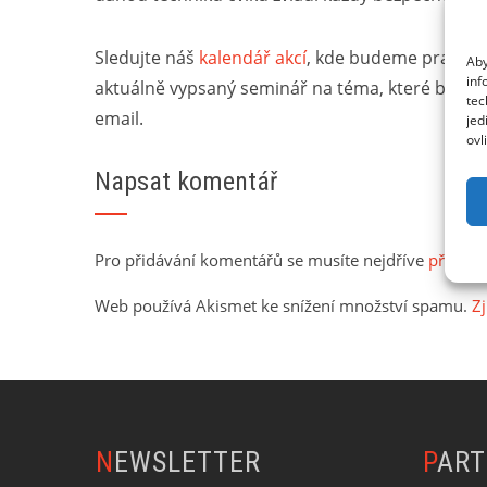
Sledujte náš
kalendář akcí
, kde budeme pravide
Aby
inf
aktuálně vypsaný seminář na téma, které by vá
tec
email.
jed
ovl
Napsat komentář
Pro přidávání komentářů se musíte nejdříve
přihlási
Web používá Akismet ke snížení množství spamu.
Zj
NEWSLETTER
PAR