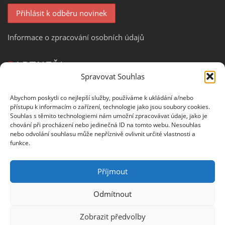
Informace o zpracování osobních údajů
PARTNEŘI
Spravovat Souhlas
Abychom poskytli co nejlepší služby, používáme k ukládání a/nebo
přístupu k informacím o zařízení, technologie jako jsou soubory cookies.
Souhlas s těmito technologiemi nám umožní zpracovávat údaje, jako je
chování při procházení nebo jedinečná ID na tomto webu. Nesouhlas
nebo odvolání souhlasu může nepříznivě ovlivnit určité vlastnosti a
funkce.
OHODNOŤTE NÁS NA
Příjmout
Odmítnout
Zobrazit předvolby