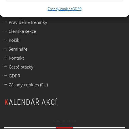
DŮLEŽITÉ ODKAZY
Zásady cookies
GDPR
Pravidelné tréninky
Členská sekce
Košík
Semináře
Kontakt
Časté otázky
GDPR
Zásady cookies (EU)
KALENDÁŘ AKCÍ
SRPEN 2026