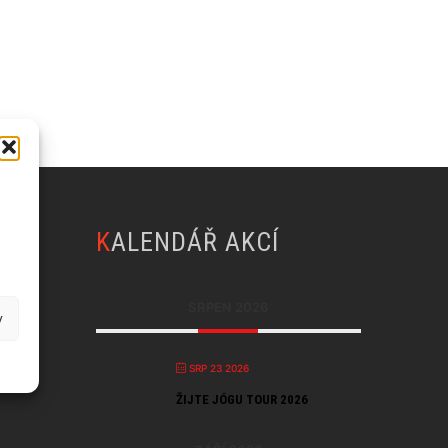
Y
KALENDÁŘ AKCÍ
SRPEN 2026
y
SRP 23 2026
ŽIJTE JÓGU TOUR 2026