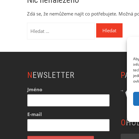
Zdá se, že nemůžeme najít co potřebujete. Možná p
Vyhledávání
Aby
inf
tec
NEWSLETTER
PAR
jed
ovl
Jméno
E-mail
OHO