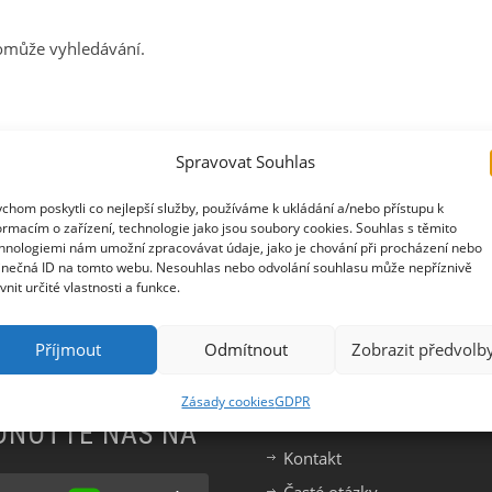
omůže vyhledávání.
Spravovat Souhlas
chom poskytli co nejlepší služby, používáme k ukládání a/nebo přístupu k
ormacím o zařízení, technologie jako jsou soubory cookies. Souhlas s těmito
hnologiemi nám umožní zpracovávat údaje, jako je chování při procházení nebo
TNEŘI
DŮLEŽITÉ ODKAZ
inečná ID na tomto webu. Nesouhlas nebo odvolání souhlasu může nepříznivě
ivnit určité vlastnosti a funkce.
Pravidelné tréninky
Příjmout
Odmítnout
Zobrazit předvolb
Členská sekce
Košík
Zásady cookies
GDPR
Semináře
DNOŤTE NÁS NA
Kontakt