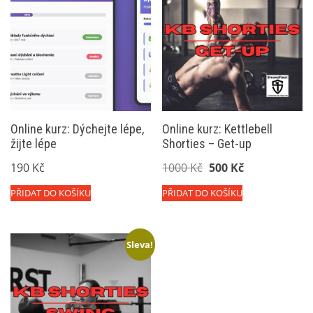
Online kurz: Dýchejte lépe,
Online kurz: Kettlebell
žijte lépe
Shorties – Get-up
Původní
Aktuální
190
Kč
1000
Kč
500
Kč
cena
cena
PŘIDAT DO KOŠÍKU
PŘIDAT DO KOŠÍKU
byla:
je:
1000 Kč.
500 Kč.
Sleva!