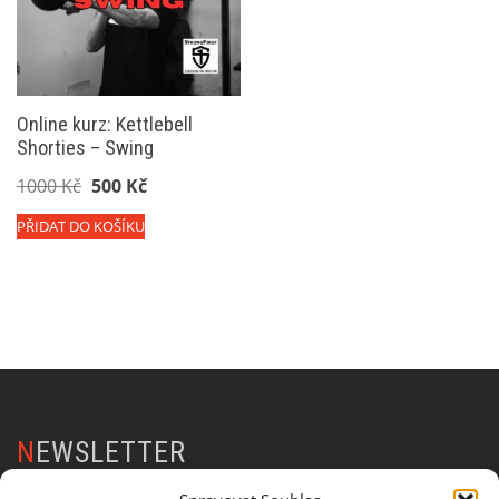
Online kurz: Kettlebell
Shorties – Swing
Původní
Aktuální
1000
Kč
500
Kč
cena
cena
PŘIDAT DO KOŠÍKU
byla:
je:
1000 Kč.
500 Kč.
NEWSLETTER