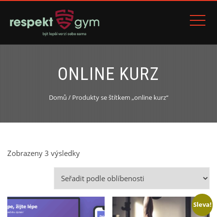
ONLINE KURZ
Domů
/ Produkty se štítkem „online kurz“
Seřazeno
Zobrazeny 3 výsledky
podle
oblíbenosti
Sleva!