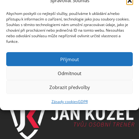
Spravovat Souhlas
Jméno
Abychom poskytli co nejlepší služby, používáme k ukládání a/nebo
přístupu k informacím o zařízení, technologie jako jsou soubory cookies.
Souhlas s těmito technologiemi nám umožní zpracovávat údaje, jako je
E-mail
chování při procházení nebo jedinečná ID na tomto webu. Nesouhlas
nebo odvolání souhlasu může nepříznivě ovlivnit určité vlastnosti a
funkce.
Příjmout
Informace o zpracování osobních údajů
Odmítnout
PARTNEŘI
Zobrazit předvolby
Zásady cookies
GDPR