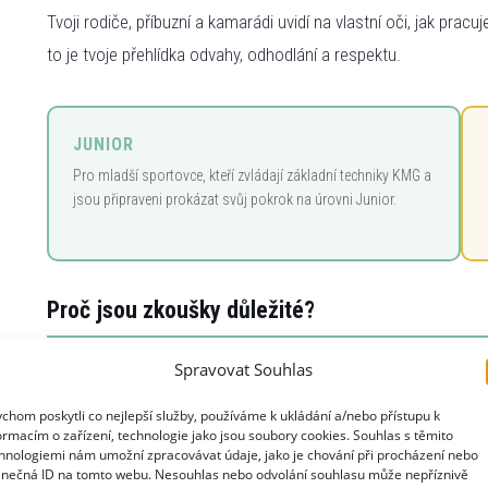
Tvoji rodiče, příbuzní a kamarádi uvidí na vlastní oči, jak pracu
to je tvoje přehlídka odvahy, odhodlání a respektu.
JUNIOR
Pro mladší sportovce, kteří zvládají základní techniky KMG a
jsou připraveni prokázat svůj pokrok na úrovni Junior.
Proč jsou zkoušky důležité?
Spravovat Souhlas
Ověříš své dovednosti
– zjistíš, co skutečně umíš a kde máš ještě 
✓
chom poskytli co nejlepší služby, používáme k ukládání a/nebo přístupu k
ormacím o zařízení, technologie jako jsou soubory cookies. Souhlas s těmito
Získáš uznání
– certifikát KMG potvrzuje tvůj pokrok a odměňuje tvo
★
hnologiemi nám umožní zpracovávat údaje, jako je chování při procházení nebo
inečná ID na tomto webu. Nesouhlas nebo odvolání souhlasu může nepříznivě