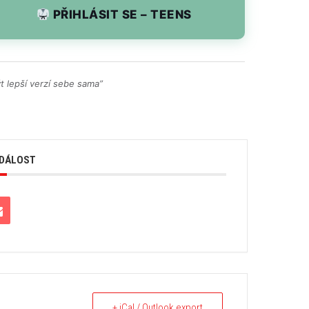
PŘIHLÁSIT SE – TEENS
t lepší verzí sebe sama”
UDÁLOST
+ iCal / Outlook export