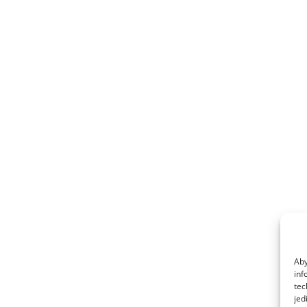
Aby
inf
tec
jed