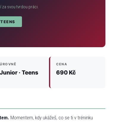
í za svou tvrdou práci.
TEENS
ÚROVNĚ
CENA
Junior · Teens
690 Kč
tem.
Momentem, kdy ukážeš, co se ti v tréninku