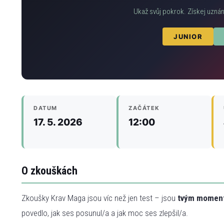
Ukaž svůj pokrok. Získej uznán
JUNIOR
DATUM
ZAČÁTEK
17. 5. 2026
12:00
O zkouškách
Zkoušky Krav Maga jsou víc než jen test – jsou
tvým momen
povedlo, jak ses posunul/a a jak moc ses zlepšil/a.