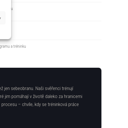
 dopředu
y
ž umíš
ogramu a tréninku
 jen sebeobranu. Naši svěřenci trénují
ré jim pomáhají v životě daleko za hranicemi
 procesu – chvíle, kdy se tréninková práce