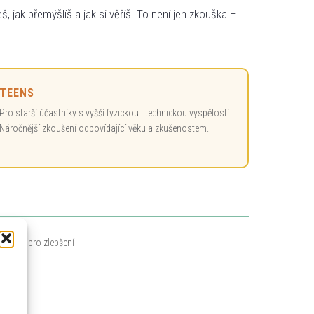
ješ, jak přemýšlíš a jak si věříš. To není jen zkouška –
TEENS
Pro starší účastníky s vyšší fyzickou i technickou vyspělostí.
Náročnější zkoušení odpovídající věku a zkušenostem.
prostor pro zlepšení
ji práci