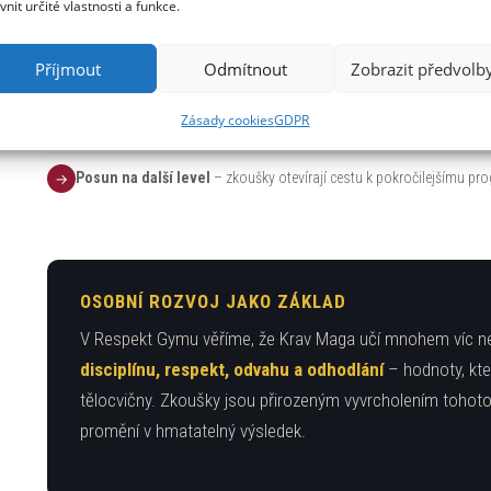
ivnit určité vlastnosti a funkce.
Posílíš sebedůvěru
– zvládnout zkoušku je pocit, který tě posouvá
↑
Příjmout
Odmítnout
Zobrazit předvolb
Ukážeš rodičům a kamarádům
, co Krav Maga opravdu je a co ty u
♥
Zásady cookies
GDPR
Posun na další level
– zkoušky otevírají cestu k pokročilejšímu pr
→
OSOBNÍ ROZVOJ JAKO ZÁKLAD
V Respekt Gymu věříme, že Krav Maga učí mnohem víc než
disciplínu, respekt, odvahu a odhodlání
– hodnoty, kte
tělocvičny. Zkoušky jsou přirozeným vyvrcholením tohoto
promění v hmatatelný výsledek.