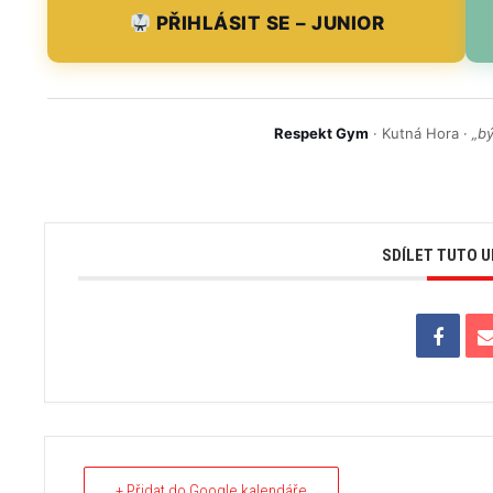
PŘIHLÁSIT SE – JUNIOR
Respekt Gym
· Kutná Hora ·
„bý
SDÍLET TUTO 
+ Přidat do Google kalendáře