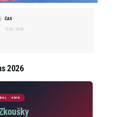
ČAS
12:00 - 13:30
ns 2026
BAL · KMG
Zkoušky