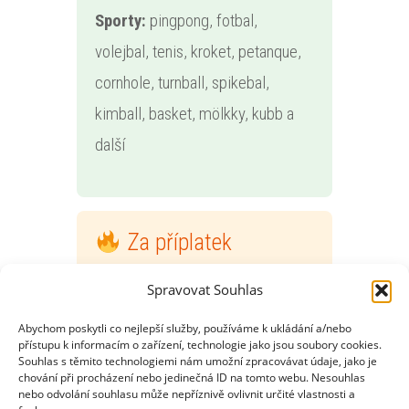
Sporty:
pingpong, fotbal,
volejbal, tenis, kroket, petanque,
cornhole, turnball, spikebal,
kimball, basket, mölkky, kubb a
další
Za příplatek
Sauna:
1 500 Kč/hodina (pro až
Spravovat Souhlas
12 osob)
Abychom poskytli co nejlepší služby, používáme k ukládání a/nebo
přístupu k informacím o zařízení, technologie jako jsou soubory cookies.
S instruktorem (nutno
Souhlas s těmito technologiemi nám umožní zpracovávat údaje, jako je
chování při procházení nebo jedinečná ID na tomto webu. Nesouhlas
nahlásit předem):
lanový park,
nebo odvolání souhlasu může nepříznivě ovlivnit určité vlastnosti a