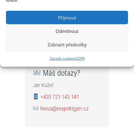
funkce.
lezecká stěna, paintball,
aquazorbing
Příjmout
Bez instruktora:
lukostřelba,
Odmítnout
vzduchovky, diskgolf
Zobrazit předvolby
Zásady cookies
GDPR
Máš dotazy?
Jan Kužel
+420 721 143 141
honza@respektgym.cz