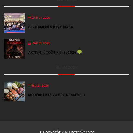
ZÁŘ 01 2026
SEZNÁMENÍ S KRAV MAGA
ZÁŘ 05 2026
AKTIVNÍ ÚTOČNÍK 5. 9. 2026
ŘÍJEN 2026
ŘÍJ 21 2026
MODERNÍ VÝŽIVA BEZ NESMYSLŮ
© Copyright 2020 Respekt Gym