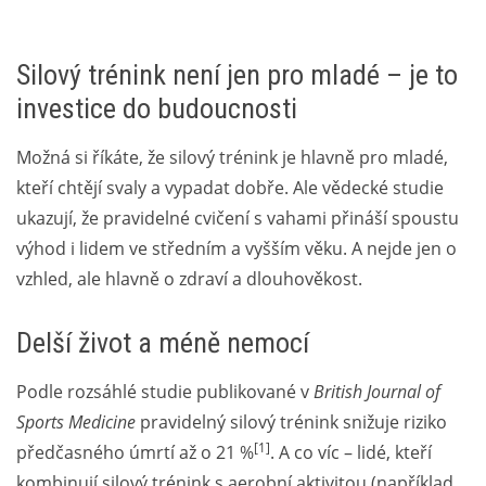
Silový trénink není jen pro mladé – je to
investice do budoucnosti
Možná si říkáte, že silový trénink je hlavně pro mladé,
kteří chtějí svaly a vypadat dobře. Ale vědecké studie
ukazují, že pravidelné cvičení s vahami přináší spoustu
výhod i lidem ve středním a vyšším věku. A nejde jen o
vzhled, ale hlavně o zdraví a dlouhověkost.
Delší život a méně nemocí
Podle rozsáhlé studie publikované v
British Journal of
Sports Medicine
pravidelný silový trénink snižuje riziko
[1]
předčasného úmrtí až o 21 %
. A co víc – lidé, kteří
kombinují silový trénink s aerobní aktivitou (například