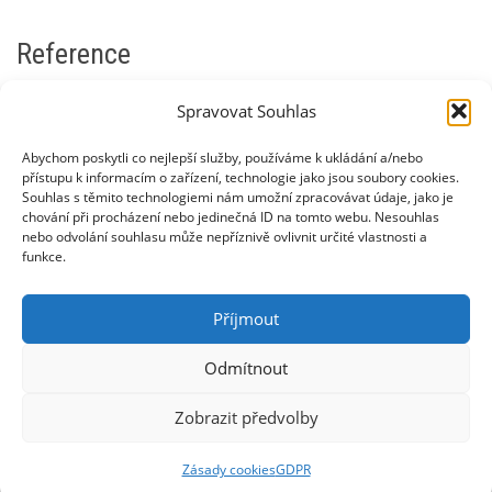
Reference
Shiroma EJ, et al. Associations of strength training
Spravovat Souhlas
and aerobic activity with all-cause, cardiovascular
Abychom poskytli co nejlepší služby, používáme k ukládání a/nebo
disease, and cancer mortality.
British Journal of Sports
přístupu k informacím o zařízení, technologie jako jsou soubory cookies.
Medicine
. 2022;56(9):527-534.
Souhlas s těmito technologiemi nám umožní zpracovávat údaje, jako je
chování při procházení nebo jedinečná ID na tomto webu. Nesouhlas
Liu Y, et al. Resistance exercise and depression: a
nebo odvolání souhlasu může nepříznivě ovlivnit určité vlastnosti a
systematic review and meta-analysis.
JAMA Psychiatry
.
funkce.
2018 Mar;75(3):244-253.
Příjmout
Napsat komentář
Odmítnout
Pro přidávání komentářů se musíte nejdříve
přihlásit
.
Zobrazit předvolby
Web používá Akismet ke snížení množství spamu.
Zjistěte,
Zásady cookies
GDPR
jak jsou zpracovávány údaje z komentářů.