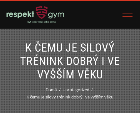
K ČEMU JE SILOVÝ
TRÉNINK DOBRÝ I VE
VYŠŠÍM VĚKU
Domů
Uncategorized
K čemu je silový trénink dobrý i ve vyšším věku