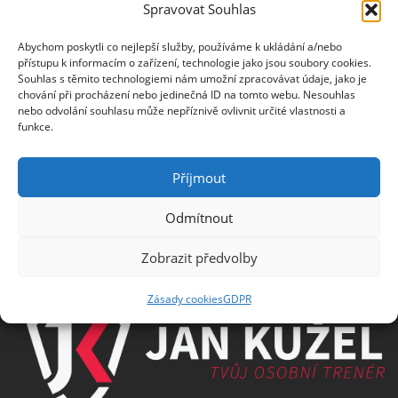
Spravovat Souhlas
Jméno
Abychom poskytli co nejlepší služby, používáme k ukládání a/nebo
přístupu k informacím o zařízení, technologie jako jsou soubory cookies.
Souhlas s těmito technologiemi nám umožní zpracovávat údaje, jako je
E-mail
chování při procházení nebo jedinečná ID na tomto webu. Nesouhlas
nebo odvolání souhlasu může nepříznivě ovlivnit určité vlastnosti a
funkce.
Příjmout
Informace o zpracování osobních údajů
Odmítnout
Zobrazit předvolby
PARTNEŘI
Zásady cookies
GDPR