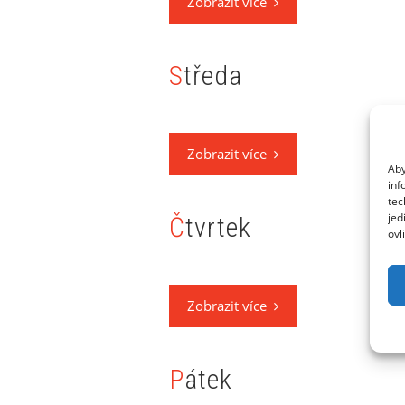
Zobrazit více
Středa
Zobrazit více
Aby
inf
tec
jed
Čtvrtek
ovl
Zobrazit více
Pátek