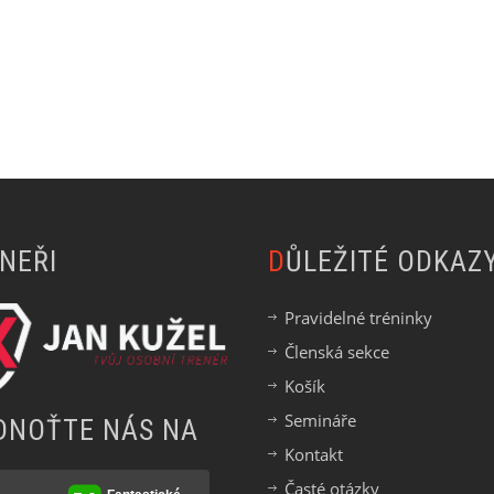
TNEŘI
DŮLEŽITÉ ODKAZ
Pravidelné tréninky
Členská sekce
Košík
Semináře
DNOŤTE NÁS NA
Kontakt
Časté otázky