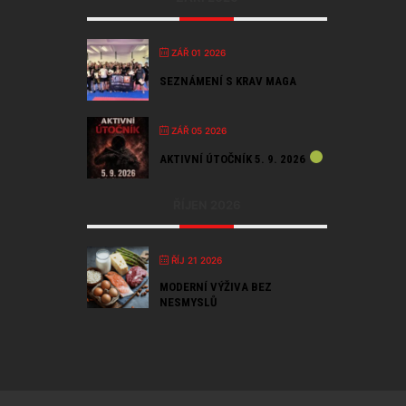
ZÁŘ 01 2026
SEZNÁMENÍ S KRAV MAGA
ZÁŘ 05 2026
AKTIVNÍ ÚTOČNÍK 5. 9. 2026
ŘÍJEN 2026
ŘÍJ 21 2026
MODERNÍ VÝŽIVA BEZ
NESMYSLŮ