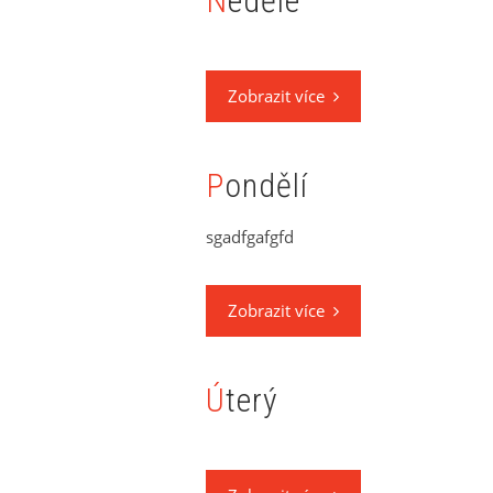
Neděle
Zobrazit více
Pondělí
sgadfgafgfd
Zobrazit více
Úterý