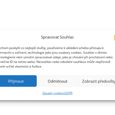
Spravovat Souhlas
chom poskytli co nejlepší služby, používáme k ukládání a/nebo přístupu k
ormacím o zařízení, technologie jako jsou soubory cookies. Souhlas s těmito
hnologiemi nám umožní zpracovávat údaje, jako je chování při procházení nebo
inečná ID na tomto webu. Nesouhlas nebo odvolání souhlasu může nepříznivě
ivnit určité vlastnosti a funkce.
Příjmout
Odmítnout
Zobrazit předvolb
Zásady cookies
GDPR