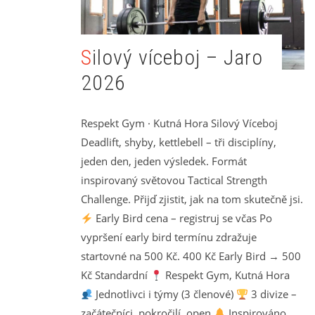
Silový víceboj – Jaro
2026
Respekt Gym · Kutná Hora Silový Víceboj
Deadlift, shyby, kettlebell – tři disciplíny,
jeden den, jeden výsledek. Formát
inspirovaný světovou Tactical Strength
Challenge. Přijď zjistit, jak na tom skutečně jsi.
Early Bird cena – registruj se včas Po
vypršení early bird termínu zdražuje
startovné na 500 Kč. 400 Kč Early Bird → 500
Kč Standardní
Respekt Gym, Kutná Hora
Jednotlivci i týmy (3 členové)
3 divize –
začátečníci, pokročilí, open
Inspirováno