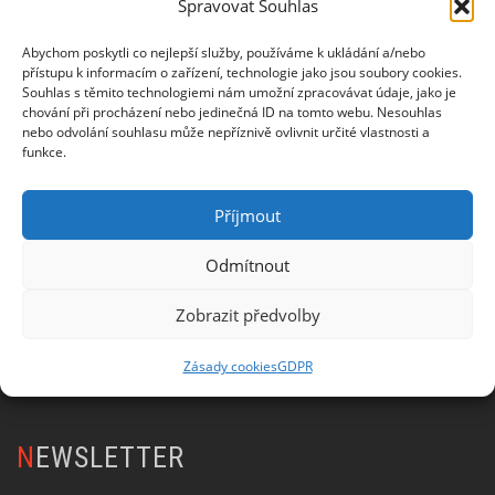
z kyčlí do hladkého přechodu do racku,
Spravovat Souhlas
půjdeme dál – k Snatchi, vrcholu kettlebell
Abychom poskytli co nejlepší služby, používáme k ukládání a/nebo
dovedností. Tam tě čeká precizní práce s drily
přístupu k informacím o zařízení, technologie jako jsou soubory cookies.
jako:
Clean to Snatch Progression
Solid
Souhlas s těmito technologiemi nám umožní zpracovávat údaje, jako je
chování při procházení nebo jedinečná ID na tomto webu. Nesouhlas
Overhead Position Drills
Half & Reverse
nebo odvolání souhlasu může nepříznivě ovlivnit určité vlastnosti a
Half Snatch…
funkce.
Příjmout
Zobrazit více
Odmítnout
Zobrazit předvolby
Zásady cookies
GDPR
NEWSLETTER