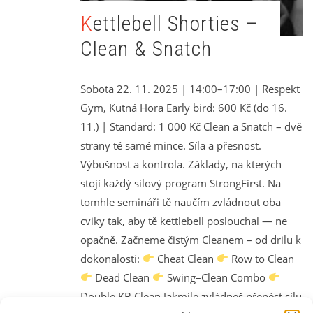
Kettlebell Shorties –
Clean & Snatch
Sobota 22. 11. 2025 | 14:00–17:00 | Respekt
Gym, Kutná Hora Early bird: 600 Kč (do 16.
11.) | Standard: 1 000 Kč Clean a Snatch – dvě
strany té samé mince. Síla a přesnost.
Výbušnost a kontrola. Základy, na kterých
stojí každý silový program StrongFirst. Na
tomhle semináři tě naučím zvládnout oba
cviky tak, aby tě kettlebell poslouchal — ne
opačně. Začneme čistým Cleanem – od drilu k
dokonalosti:
Cheat Clean
Row to Clean
Dead Clean
Swing–Clean Combo
Double KB Clean Jakmile zvládneš přenést sílu