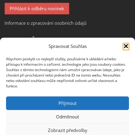
Informace o zpracování osobních údajů
PARTNEŘI
Spravovat Souhlas
Abychom poskytli co nejlepší služby, používáme k ukládání a/nebo
přístupu k informacím o zařízení, technologie jako jsou soubory cookies.
Souhlas s těmito technologiemi nám umožní zpracovávat údaje, jako je
chování při procházení nebo jedinečná ID na tomto webu. Nesouhlas
nebo odvolání souhlasu může nepříznivě ovlivnit určité vlastnosti a
funkce.
OHODNOŤTE NÁS NA
Příjmout
Odmítnout
Zobrazit předvolby