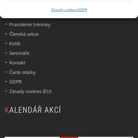
DŮLEŽITÉ ODKAZY
Zásady cookies
GDPR
Pravidelné tréninky
Členská sekce
Košík
Semináře
Kontakt
Časté otázky
GDPR
Zásady cookies (EU)
KALENDÁŘ AKCÍ
SRPEN 2026