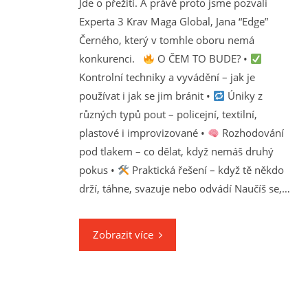
Jde o přežití. A právě proto jsme pozvali
Experta 3 Krav Maga Global, Jana “Edge”
Černého, který v tomhle oboru nemá
konkurenci.
O ČEM TO BUDE? •
Kontrolní techniky a vyvádění – jak je
používat i jak se jim bránit •
Úniky z
různých typů pout – policejní, textilní,
plastové i improvizované •
Rozhodování
pod tlakem – co dělat, když nemáš druhý
pokus •
Praktická řešení – když tě někdo
drží, táhne, svazuje nebo odvádí Naučíš se,…
Zobrazit více