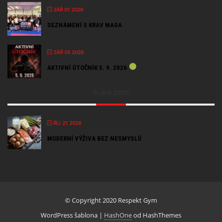
ZÁŘ 01 2026
SEZNÁMENÍ S KRAV MAGA
ZÁŘ 05 2026
AKTIVNÍ ÚTOČNÍK 5. 9. 2026
ŘÍJEN 2026
ŘÍJ 21 2026
MODERNÍ VÝŽIVA BEZ NESMYSLŮ
© Copyright 2020 Respekt Gym
WordPress šablona
|
HashOne
od HashThemes