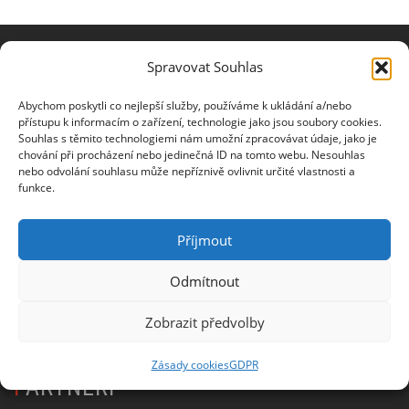
Spravovat Souhlas
NEWSLETTER
Abychom poskytli co nejlepší služby, používáme k ukládání a/nebo
přístupu k informacím o zařízení, technologie jako jsou soubory cookies.
Jméno
Souhlas s těmito technologiemi nám umožní zpracovávat údaje, jako je
chování při procházení nebo jedinečná ID na tomto webu. Nesouhlas
nebo odvolání souhlasu může nepříznivě ovlivnit určité vlastnosti a
funkce.
E-mail
Příjmout
Odmítnout
Zobrazit předvolby
Informace o zpracování osobních údajů
Zásady cookies
GDPR
PARTNEŘI