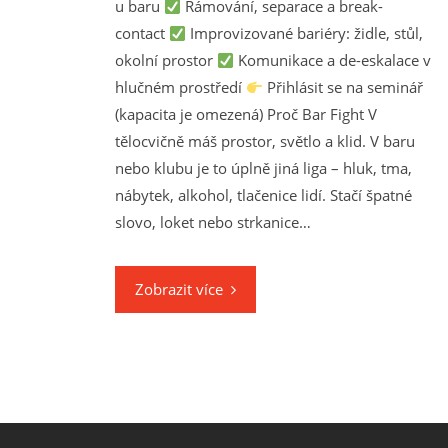
u baru
Rámování, separace a break-
contact
Improvizované bariéry: židle, stůl,
okolní prostor
Komunikace a de-eskalace v
hlučném prostředí
Přihlásit se na seminář
(kapacita je omezená) Proč Bar Fight V
tělocvičně máš prostor, světlo a klid. V baru
nebo klubu je to úplně jiná liga – hluk, tma,
nábytek, alkohol, tlačenice lidí. Stačí špatné
slovo, loket nebo strkanice…
Zobrazit více