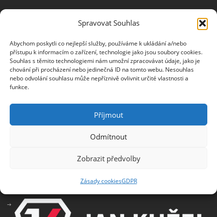
NEWSLETTER
Spravovat Souhlas
Abychom poskytli co nejlepší služby, používáme k ukládání a/nebo
Jméno
přístupu k informacím o zařízení, technologie jako jsou soubory cookies.
Souhlas s těmito technologiemi nám umožní zpracovávat údaje, jako je
chování při procházení nebo jedinečná ID na tomto webu. Nesouhlas
nebo odvolání souhlasu může nepříznivě ovlivnit určité vlastnosti a
E-mail
funkce.
Příjmout
Odmítnout
Informace o zpracování osobních údajů
Zobrazit předvolby
PARTNEŘI
Zásady cookies
GDPR