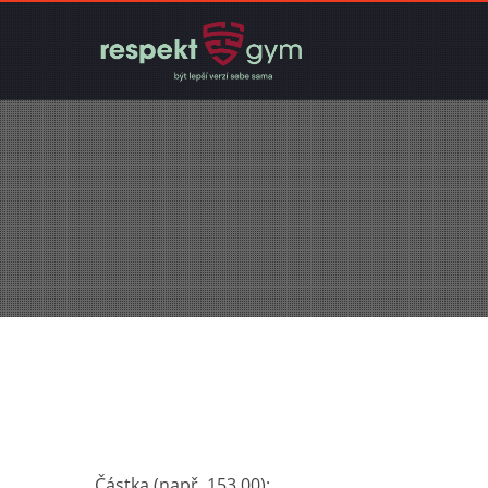
Částka (např. 153.00):