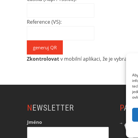
Reference (VS):
Zkontrolovat
v mobilní aplikaci, že je vybraná
o
Aby
inf
tec
jed
ovl
NEWSLETTER
PAR
Jméno