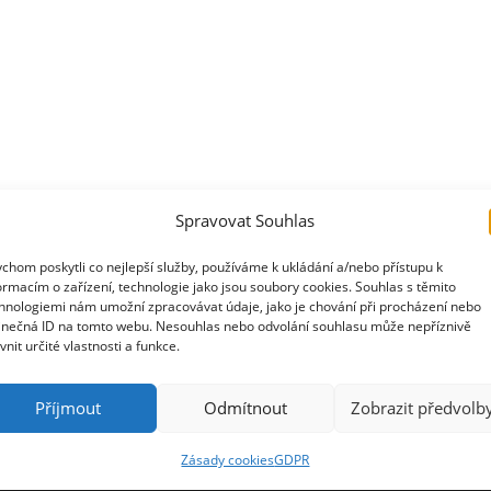
kamžitá platba
a ne obyčejná!!!
Spravovat Souhlas
chom poskytli co nejlepší služby, používáme k ukládání a/nebo přístupu k
ormacím o zařízení, technologie jako jsou soubory cookies. Souhlas s těmito
hnologiemi nám umožní zpracovávat údaje, jako je chování při procházení nebo
inečná ID na tomto webu. Nesouhlas nebo odvolání souhlasu může nepříznivě
ivnit určité vlastnosti a funkce.
TNEŘI
DŮLEŽITÉ ODKAZ
Příjmout
Odmítnout
Zobrazit předvolb
Pravidelné tréninky
Zásady cookies
GDPR
Členská sekce