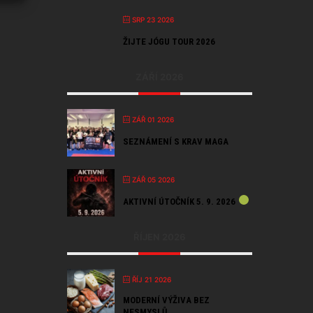
SRP 23 2026
ŽIJTE JÓGU TOUR 2026
ZÁŘÍ 2026
ZÁŘ 01 2026
SEZNÁMENÍ S KRAV MAGA
ZÁŘ 05 2026
AKTIVNÍ ÚTOČNÍK 5. 9. 2026
ŘÍJEN 2026
ŘÍJ 21 2026
MODERNÍ VÝŽIVA BEZ
NESMYSLŮ