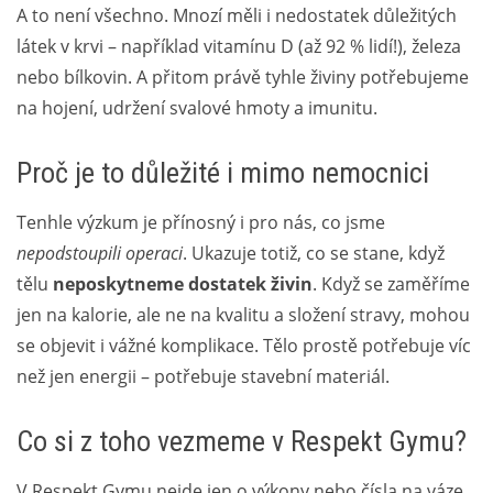
A to není všechno. Mnozí měli i nedostatek důležitých
látek v krvi – například vitamínu D (až 92 % lidí!), železa
nebo bílkovin. A přitom právě tyhle živiny potřebujeme
na hojení, udržení svalové hmoty a imunitu.
Proč je to důležité i mimo nemocnici
Tenhle výzkum je přínosný i pro nás, co jsme
nepodstoupili operaci
. Ukazuje totiž, co se stane, když
tělu
neposkytneme dostatek živin
. Když se zaměříme
jen na kalorie, ale ne na kvalitu a složení stravy, mohou
se objevit i vážné komplikace. Tělo prostě potřebuje víc
než jen energii – potřebuje stavební materiál.
Co si z toho vezmeme v Respekt Gymu?
V Respekt Gymu nejde jen o výkony nebo čísla na váze.