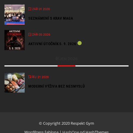
ZÁŘ 01 2026
SEZNÁMENÍ S KRAV MAGA
ZÁŘ 05 2026
AKTIVNÍ ÚTOČNÍK 5. 9. 2026
ŘÍJEN 2026
ŘÍJ 21 2026
MODERNÍ VÝŽIVA BEZ NESMYSLŮ
© Copyright 2020 Respekt Gym
WordPress šablona
|
HashOne
od HashThemes