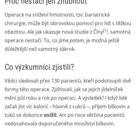
Proč nestačí jen zhubnout
Operace na snížení hmotnosti, tzv. bariatrická
chirurgie, může být obrovskou pomocí pro lidi s těžkou
[1]
obezitou. Ale jak ukazuje nová studie z Číny
, samotná
operace nestačí. To, co jíme
potom
, je možná ještě
důležitější než samotný zákrok.
Co výzkumníci zjistili?
Vědci sledovali přes 130 pacientů, kteří podstoupili dvě
formy této operace. Zjišťovali, jak se jejich jídelníček
mění půl roku a rok po operaci. A výsledek? I když lidé
začali jíst víc kalorií – hlavně z cukrů –, příjem bílkovin a
tuků se dokonce
snížil
. Ani po roce většina pacientů
nedosahovala doporučeného množství bílkovin.