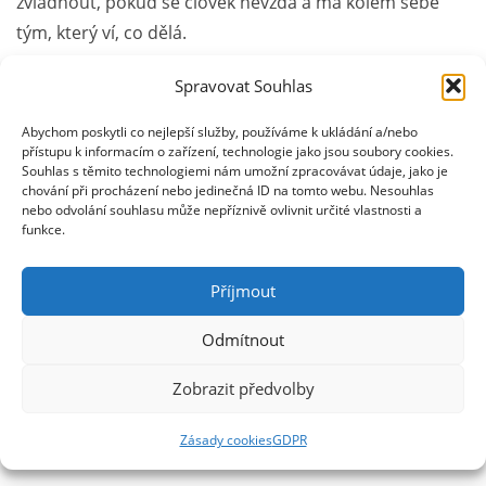
zvládnout, pokud se člověk nevzdá a má kolem sebe
tým, který ví, co dělá.
Spravovat Souhlas
Reference
Abychom poskytli co nejlepší služby, používáme k ukládání a/nebo
Li, Y; Shan, X; Kang, X; Chu, X; Chen, X; Sun, X; Deng, L.
přístupu k informacím o zařízení, technologie jako jsou soubory cookies.
Souhlas s těmito technologiemi nám umožní zpracovávat údaje, jako je
Changes in dietary nutrient intakes at 6 and 12
chování při procházení nebo jedinečná ID na tomto webu. Nesouhlas
months following bariatric surgery in a Chinese
nebo odvolání souhlasu může nepříznivě ovlivnit určité vlastnosti a
funkce.
observational cohort. Scientific Reports, 2025.
Napsat komentář
Příjmout
Odmítnout
Pro přidávání komentářů se musíte nejdříve
přihlásit
.
Zobrazit předvolby
Web používá Akismet ke snížení množství spamu.
Zjistěte,
jak jsou zpracovávány údaje z komentářů.
Zásady cookies
GDPR