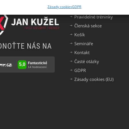
TNEŘI
DŮLEŽITÉ ODKAZ
vybrat
Zásady cookies
GDPR
na
e
Pravidelné tréninky
stránce
tu
produktu
Členská sekce
Košík
Semináře
DNOŤTE NÁS NA
Kontakt
Časté otázky
GDPR
Zásady cookies (EU)