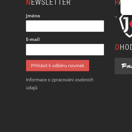
NEWSLETTER
PAR
vybrat
na
na
stránc
Jméno
stránce
produk
produktu
E-mail
OHO
Informace o zpracování osobních
údajů