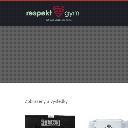
Seřazeno
Zobrazeny 3 výsledky
podle
oblíbenosti