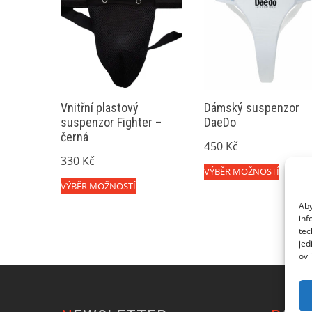
Vnitřní plastový
Dámský suspenzor
suspenzor Fighter –
DaeDo
černá
450
Kč
330
Kč
Tento
VÝBĚR MOŽNOSTÍ
Tento
VÝBĚR MOŽNOSTÍ
produk
produkt
Aby
má
inf
má
více
tec
více
jed
variant
ovl
variant.
Možnos
Možnosti
lze
lze
vybrat