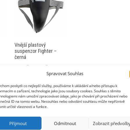
Vnější plastový
suspenzor Fighter –
černá
Rozpětí
390
Kč
–
520
Kč
Spravovat Souhlas
cen:
Tento
VÝBĚR MOŽNOSTÍ
t
390 Kč
produkt
chom poskytli co nejlepší služby, používáme k ukládání a/nebo přístupu k
až
ormacím o zařízení, technologie jako jsou soubory cookies. Souhlas s těmito
má
hnologiemi nám umožní zpracovávat údaje, jako je chování při procházení nebo
520 Kč
více
inečná ID na tomto webu. Nesouhlas nebo odvolání souhlasu může nepříznivě
.
ivnit určité vlastnosti a funkce.
variant.
ti
Možnosti
Příjmout
Odmítnout
Zobrazit předvolb
lze